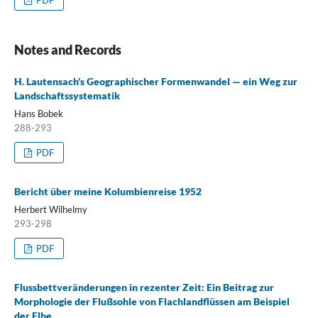
PDF
Notes and Records
H. Lautensach's Geographischer Formenwandel — ein Weg zur
Landschaftssystematik
Hans Bobek
288-293
PDF
Bericht über meine Kolumbienreise 1952
Herbert Wilhelmy
293-298
PDF
Flussbettveränderungen in rezenter Zeit: Ein Beitrag zur
Morphologie der Flußsohle von Flachlandflüssen am Beispiel
der Elbe