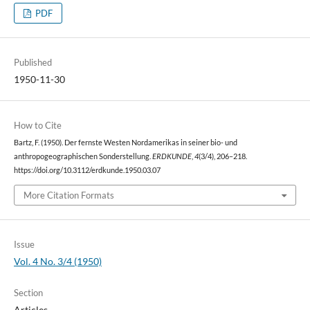
PDF
Published
1950-11-30
How to Cite
Bartz, F. (1950). Der fernste Westen Nordamerikas in seiner bio- und
anthropogeographischen Sonderstellung.
ERDKUNDE
,
4
(3/4), 206–218.
https://doi.org/10.3112/erdkunde.1950.03.07
More Citation Formats
Issue
Vol. 4 No. 3/4 (1950)
Section
Articles