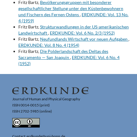
Fritz Bartz,
Bevölkerungsgruppen mit besonderer
gesellschaftlicher Stellung unter den Küstenbewohnern
und Fischern des Fernen Ostens
,
ERDKUNDE: Vol. 13 No.
4 (1959)
Fritz Bartz,
Strukturwandlungen in der US-amerikanischen
Landwirtschaft
,
ERDKUNDE: Vol. 6 No. 2/3 (1952)
Fritz Bartz,
Neufundlands Wirtschaft vor neuen Aufgaben
,
ERDKUNDE: Vol. 8 No. 4 (1954)
Fritz Bartz,
Die Polderlandschaft des Deltas des
Sacramento — San Joaquin
,
ERDKUNDE: Vol. 6 No. 4
(1952)
Journal of Human and Physical Geography
ISSN 0014-0015 (print)
ISSN 2702-5985 (online)
Contact: erdkunde@uni-bonn.de