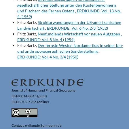
gesellschaftlicher Stellung unter den Küstenbewohnern
und Fischern des Fernen Ostens
,
ERDKUNDE: Vol. 13 No.
4 (1959)
Fritz Bartz,
Strukturwandlungen in der US-amerikanischen
Landwirtschaft
,
ERDKUNDE: Vol. 6 No. 2/3 (1952)
Fritz Bartz,
Neufundlands Wirtschaft vor neuen Aufgaben
,
ERDKUNDE: Vol. 8 No. 4 (1954)
Fritz Bartz,
Der fernste Westen Nordamerikas in seiner bio-
und anthropogeographischen Sonderstellung
,
ERDKUNDE: Vol. 4 No. 3/4 (1950)
Journal of Human and Physical Geography
ISSN 0014-0015 (print)
ISSN 2702-5985 (online)
Contact: erdkunde@uni-bonn.de