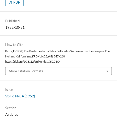
PDF
Published
1952-10-31
How to Cite
Bartz, F. (1952). Die Polderlandschaft des Deltas des Sacramento — San Joaquin: Das
Holland Kaliforniens.
ERDKUNDE
,
6
(4), 247–260.
https://doi.org/10.3112/erdkunde.1952.04.04
More Citation Formats
Issue
Vol. 6 No. 4 (1952)
Section
Articles