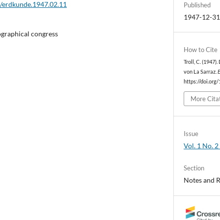
2/erdkunde.1947.02.11
Published
1947-12-3
ographical congress
How to Cite
Troll, C. (1947
von La Sarraz.
https://doi.org
More Cita
Issue
Vol. 1 No. 2
Section
Notes and 