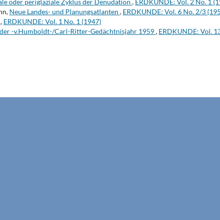
le oder periglaziale Zyklus der Denudation
,
ERDKUNDE: Vol. 2 No. 1 (1
hn,
Neue Landes- und Planungsatlanten
,
ERDKUNDE: Vol. 6 No. 2/3 (19
t
,
ERDKUNDE: Vol. 1 No. 1 (1947)
der -v.Humboldt-/Carl-Ritter-Gedächtnisjahr 1959
,
ERDKUNDE: Vol. 13 