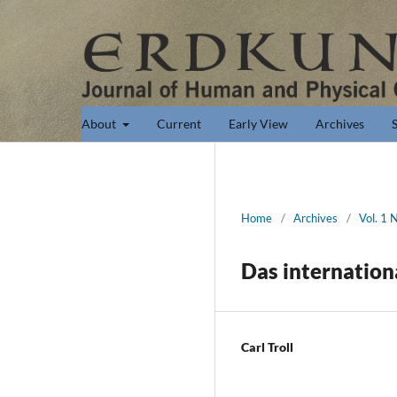
About
Current
Early View
Archives
Home
/
Archives
/
Vol. 1 
Das internation
Carl Troll