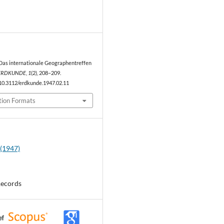
1
). Das internationale Geographentreffen
ERDKUNDE
,
1
(2), 208–209.
/10.3112/erdkunde.1947.02.11
tion Formats
 (1947)
Records