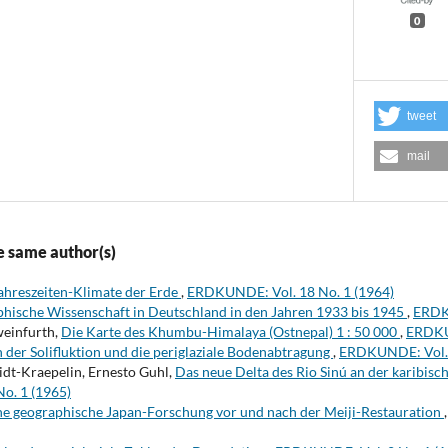
0
tweet
mail
e same author(s)
Jahreszeiten-Klimate der Erde
,
ERDKUNDE: Vol. 18 No. 1 (1964)
phische Wissenschaft in Deutschland in den Jahren 1933 bis 1945
,
ERDKU
weinfurth,
Die Karte des Khumbu-Himalaya (Ostnepal) 1 : 50 000
,
ERDKUN
der Solifluktion und die periglaziale Bodenabtragung
,
ERDKUNDE: Vol. 
midt-Kraepelin, Ernesto Guhl,
Das neue Delta des Rio Sinú an der karibis
o. 1 (1965)
he geographische Japan-Forschung vor und nach der Meiji-Restauration