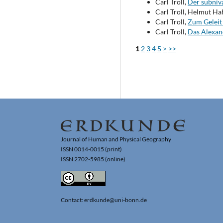
Carl Troll,
Der subniva
Carl Troll, Helmut Ha
Carl Troll,
Zum Gelei
Carl Troll,
Das Alexan
1
2
3
4
5
>
>>
Journal of Human and Physical Geography
ISSN 0014-0015 (print)
ISSN 2702-5985 (online)
Contact: erdkunde@uni-bonn.de