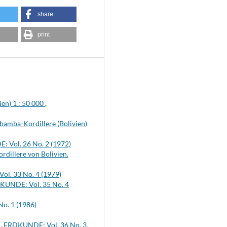
share
print
en) 1 : 50 000
,
bamba-Kordillere (Bolivien)
 Vol. 26 No. 2 (1972)
rdillere von Bolivien.
l. 33 No. 4 (1979)
KUNDE: Vol. 35 No. 4
o. 1 (1986)
e
,
ERDKUNDE: Vol. 36 No. 3