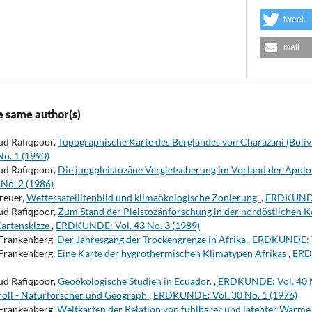
tweet
mail
e same author(s)
ud Rafiqpoor,
Topographische Karte des Berglandes von Charazani (Bolivi
o. 1 (1990)
ud Rafiqpoor,
Die jungpleistozäne Vergletscherung im Vorland der Apolo
No. 2 (1986)
reuer,
Wettersatellitenbild und klimaökologische Zonierung.
,
ERDKUNDE:
ud Rafiqpoor,
Zum Stand der Pleistozänforschung in der nordöstlichen Ko
artenskizze
,
ERDKUNDE: Vol. 43 No. 3 (1989)
 Frankenberg,
Der Jahresgang der Trockengrenze in Afrika
,
ERDKUNDE: Vo
 Frankenberg,
Eine Karte der hygrothermischen Klimatypen Afrikas
,
ERD
ud Rafiqpoor,
Geoökologische Studien in Ecuador.
,
ERDKUNDE: Vol. 40 N
roll - Naturforscher und Geograph
,
ERDKUNDE: Vol. 30 No. 1 (1976)
 Frankenberg,
Weltkarten der Relation von fühlbarer und latenter Wärm