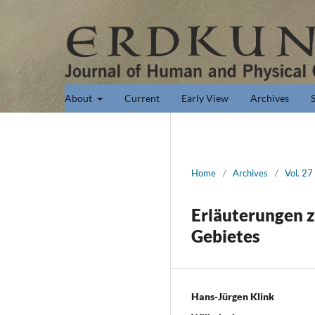
About
Current
Early View
Archives
Home
/
Archives
/
Vol. 27
Erläuterungen z
Gebietes
Hans-Jürgen Klink