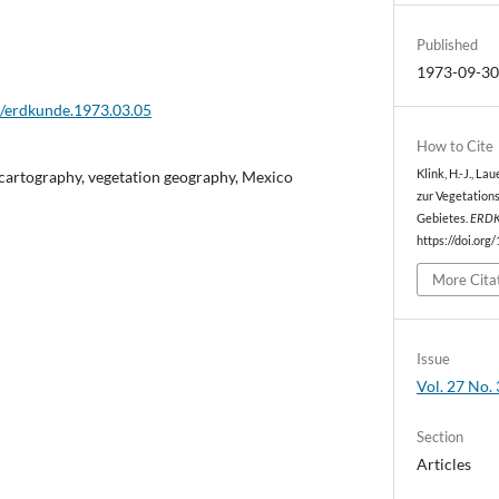
Published
1973-09-3
2/erdkunde.1973.03.05
How to Cite
cartography, vegetation geography, Mexico
Klink, H.-J., La
zur Vegetation
Gebietes.
ERD
https://doi.org
More Cita
Issue
Vol. 27 No. 
Section
Articles