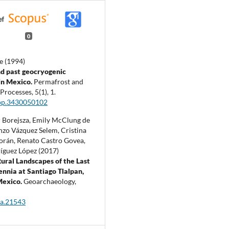
0
e (1994)
d past geocryogenic
in Mexico.
Permafrost and
 Processes,
5
(1),
1.
pp.3430050102
 Borejsza, Emily McClung de
nzo Vázquez Selem, Cristina
rán, Renato Castro Govea,
ríguez López (2017)
ural Landscapes of the Last
ennia at Santiago Tlalpan,
Mexico.
Geoarchaeology,
ea.21543