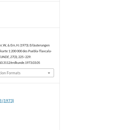
0
uer, W., & Ern, H. (1973). Erläuterungen
skarte 1:200 000 des Puebla-Tlaxcala-
KUNDE
,
27
(3), 225–229.
/10.3112/erdkunde.1973.03.05
tion Formats
3 (1973)