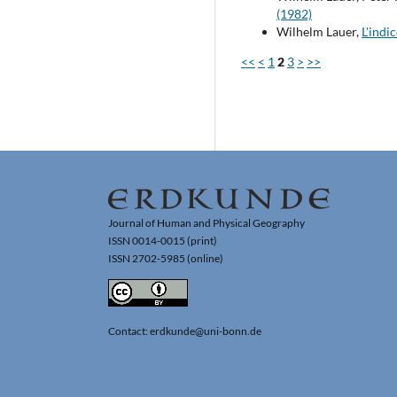
(1982)
Wilhelm Lauer,
L'indi
<<
<
1
2
3
>
>>
Journal of Human and Physical Geography
ISSN 0014-0015 (print)
ISSN 2702-5985 (online)
Contact: erdkunde@uni-bonn.de