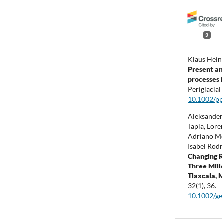
2
Klaus Hein
Present an
processes 
Periglacial
10.1002/p
Aleksander
Tapia, Lore
Adriano Mo
Isabel Rod
Changing R
Three Mill
Tlaxcala, 
32
(1),
36.
10.1002/g