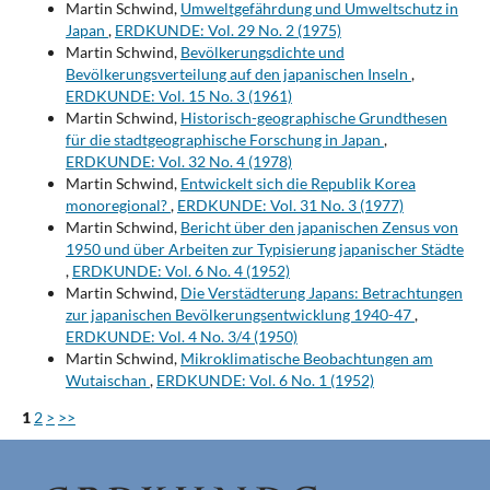
Martin Schwind,
Umweltgefährdung und Umweltschutz in
Japan
,
ERDKUNDE: Vol. 29 No. 2 (1975)
Martin Schwind,
Bevölkerungsdichte und
Bevölkerungsverteilung auf den japanischen Inseln
,
ERDKUNDE: Vol. 15 No. 3 (1961)
Martin Schwind,
Historisch-geographische Grundthesen
für die stadtgeographische Forschung in Japan
,
ERDKUNDE: Vol. 32 No. 4 (1978)
Martin Schwind,
Entwickelt sich die Republik Korea
monoregional?
,
ERDKUNDE: Vol. 31 No. 3 (1977)
Martin Schwind,
Bericht über den japanischen Zensus von
1950 und über Arbeiten zur Typisierung japanischer Städte
,
ERDKUNDE: Vol. 6 No. 4 (1952)
Martin Schwind,
Die Verstädterung Japans: Betrachtungen
zur japanischen Bevölkerungsentwicklung 1940-47
,
ERDKUNDE: Vol. 4 No. 3/4 (1950)
Martin Schwind,
Mikroklimatische Beobachtungen am
Wutaischan
,
ERDKUNDE: Vol. 6 No. 1 (1952)
1
2
>
>>