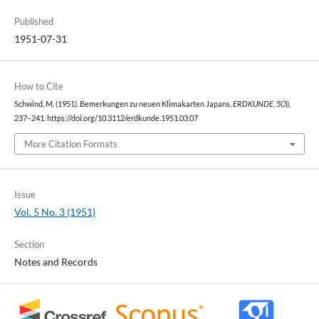
Published
1951-07-31
How to Cite
Schwind, M. (1951). Bemerkungen zu neuen Klimakarten Japans.
ERDKUNDE
,
5
(3),
237–241. https://doi.org/10.3112/erdkunde.1951.03.07
More Citation Formats
Issue
Vol. 5 No. 3 (1951)
Section
Notes and Records