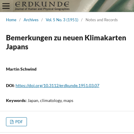
Home
/
Archives
/
Vol. 5 No. 3 (1951)
/
Notes and Records
Bemerkungen zu neuen Klimakarten
Japans
Martin Schwind
DOI:
https://doi.org/10.3112/erdkunde.1951.03.07
Keywords:
Japan, climatology, maps
PDF