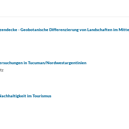
nzendecke - Geobotanische Differenzierung von Landschaften im Mitt
tersuchungen in Tucuman/Nordwestargentinien
ltz
Nachhaltigkeit im Tourismus