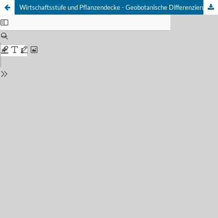
Wirtschaftsstufe und Pflanzendecke - Geobotanische Differenzierung von Landschaften im Mittelmeerraum und in Chile