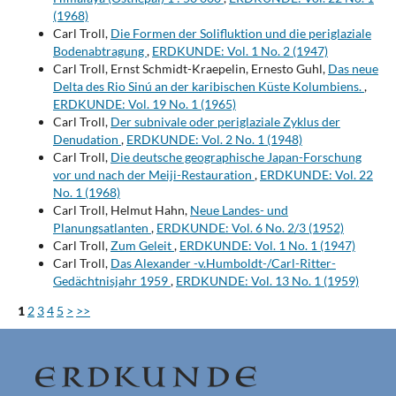
(1968)
Carl Troll,
Die Formen der Solifluktion und die periglaziale
Bodenabtragung
,
ERDKUNDE: Vol. 1 No. 2 (1947)
Carl Troll, Ernst Schmidt-Kraepelin, Ernesto Guhl,
Das neue
Delta des Rio Sinú an der karibischen Küste Kolumbiens.
,
ERDKUNDE: Vol. 19 No. 1 (1965)
Carl Troll,
Der subnivale oder periglaziale Zyklus der
Denudation
,
ERDKUNDE: Vol. 2 No. 1 (1948)
Carl Troll,
Die deutsche geographische Japan-Forschung
vor und nach der Meiji-Restauration
,
ERDKUNDE: Vol. 22
No. 1 (1968)
Carl Troll, Helmut Hahn,
Neue Landes- und
Planungsatlanten
,
ERDKUNDE: Vol. 6 No. 2/3 (1952)
Carl Troll,
Zum Geleit
,
ERDKUNDE: Vol. 1 No. 1 (1947)
Carl Troll,
Das Alexander -v.Humboldt-/Carl-Ritter-
Gedächtnisjahr 1959
,
ERDKUNDE: Vol. 13 No. 1 (1959)
1
2
3
4
5
>
>>