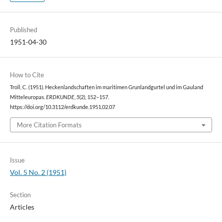
Published
1951-04-30
How to Cite
Troll, C. (1951). Heckenlandschaften im maritimen Grunlandgurtel und im Gauland
Mitteleuropas.
ERDKUNDE
,
5
(2), 152–157.
https://doi.org/10.3112/erdkunde.1951.02.07
More Citation Formats
Issue
Vol. 5 No. 2 (1951)
Section
Articles