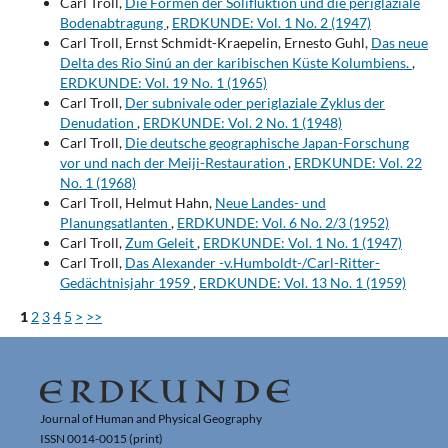
Carl Troll,
Die Formen der Solifluktion und die periglaziale
Bodenabtragung
,
ERDKUNDE: Vol. 1 No. 2 (1947)
Carl Troll, Ernst Schmidt-Kraepelin, Ernesto Guhl,
Das neue
Delta des Rio Sinú an der karibischen Küste Kolumbiens.
,
ERDKUNDE: Vol. 19 No. 1 (1965)
Carl Troll,
Der subnivale oder periglaziale Zyklus der
Denudation
,
ERDKUNDE: Vol. 2 No. 1 (1948)
Carl Troll,
Die deutsche geographische Japan-Forschung
vor und nach der Meiji-Restauration
,
ERDKUNDE: Vol. 22
No. 1 (1968)
Carl Troll, Helmut Hahn,
Neue Landes- und
Planungsatlanten
,
ERDKUNDE: Vol. 6 No. 2/3 (1952)
Carl Troll,
Zum Geleit
,
ERDKUNDE: Vol. 1 No. 1 (1947)
Carl Troll,
Das Alexander -v.Humboldt-/Carl-Ritter-
Gedächtnisjahr 1959
,
ERDKUNDE: Vol. 13 No. 1 (1959)
1
2
3
4
5
>
>>
Journal of Human and Physical Geography
ISSN 0014-0015 (print)