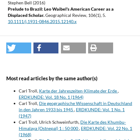
Stephen Bell (2016)
Prelude to Brazil: Leo Waibel's American Career as a
Displaced Scholar.
Geographical Review,
106
(1),
5.
10.1111/j.1931-0846.2015.12140.x
Most read articles by the same author(s)
Carl Troll,
Karte der Jahreszeiten-Klimate der Erde
,
ERDKUNDE: Vol. 18 No. 1 (1964)
Carl Troll,
Die geographische Wissenschaft in Deutschland
in den Jahren 1933 bis 1945
,
ERDKUNDE: Vol. 1 No. 1
(1947)
Carl Troll, Ulrich Schweinfurth,
Die Karte des Khumbu-
Himalaya (Ostnepal) 1 : 50 000
,
ERDKUNDE: Vol. 22 No. 1
(1968)