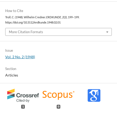
How to Cite
Troll, C. (1948). Wilhelm Credner.
ERDKUNDE
,
2
(2), 199–199.
https://doi.org/10.3112/erdkunde.1948.02.01
More Citation Formats
Issue
Vol. 2 No. 2 (1948)
Section
Articles
1
0