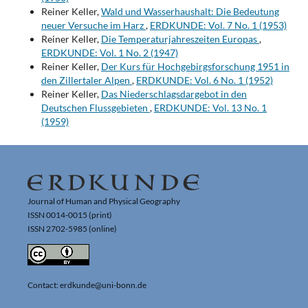
Reiner Keller,
Wald und Wasserhaushalt: Die Bedeutung
neuer Versuche im Harz
,
ERDKUNDE: Vol. 7 No. 1 (1953)
Reiner Keller,
Die Temperaturjahreszeiten Europas
,
ERDKUNDE: Vol. 1 No. 2 (1947)
Reiner Keller,
Der Kurs für Hochgebirgsforschung 1951 in
den Zillertaler Alpen
,
ERDKUNDE: Vol. 6 No. 1 (1952)
Reiner Keller,
Das Niederschlagsdargebot in den
Deutschen Flussgebieten
,
ERDKUNDE: Vol. 13 No. 1
(1959)
Journal of Human and Physical Geography
ISSN 0014-0015 (print)
ISSN 2702-5985 (online)
Contact: erdkunde@uni-bonn.de