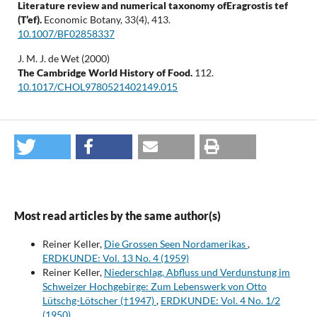
Literature review and numerical taxonomy ofEragrostis tef
(T’ef).
Economic Botany,
33
(4),
413.
10.1007/BF02858337
J. M. J. de Wet (2000)
The Cambridge World History of Food.
112.
10.1017/CHOL9780521402149.015
Most read articles by the same author(s)
Reiner Keller,
Die Grossen Seen Nordamerikas
,
ERDKUNDE: Vol. 13 No. 4 (1959)
Reiner Keller,
Niederschlag, Abfluss und Verdunstung im
Schweizer Hochgebirge: Zum Lebenswerk von Otto
Lütschg-Lötscher (†1947)
,
ERDKUNDE: Vol. 4 No. 1/2
(1950)