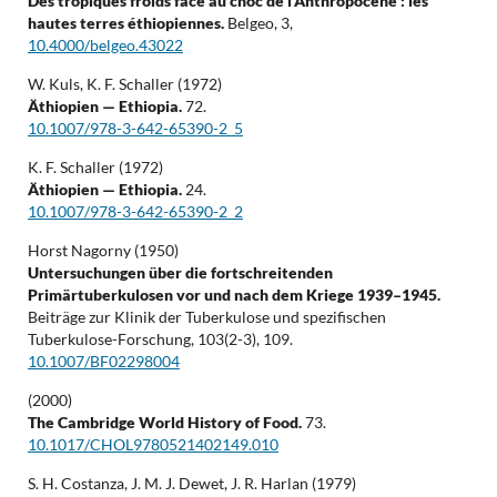
Des tropiques froids face au choc de l’Anthropocène : les
hautes terres éthiopiennes.
Belgeo,
3
,
10.4000/belgeo.43022
W. Kuls, K. F. Schaller (1972)
Äthiopien — Ethiopia.
72.
10.1007/978-3-642-65390-2_5
K. F. Schaller (1972)
Äthiopien — Ethiopia.
24.
10.1007/978-3-642-65390-2_2
Horst Nagorny (1950)
Untersuchungen über die fortschreitenden
Primärtuberkulosen vor und nach dem Kriege 1939–1945.
Beiträge zur Klinik der Tuberkulose und spezifischen
Tuberkulose-Forschung,
103
(2-3),
109.
10.1007/BF02298004
(2000)
The Cambridge World History of Food.
73.
10.1017/CHOL9780521402149.010
S. H. Costanza, J. M. J. Dewet, J. R. Harlan (1979)