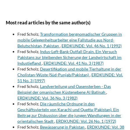
Most read articles by the same author(s)
Fred Scholz,
Transformation bergnomadischer Gruppen in
mobile Gelegenheitsarbeiter eine Fallstudie aus Nord-
Belutschistan, Pakistan
,
ERDKUNDE: Vol. 46 No. 1 (1992)
Fred Scholz,
Indus-Left-Bank Outfall Drain. Ein Versuch
Pakistans zur bleibenden Sicherung der Landwirtschaft im
Industiefland
,
ERDKUNDE: Vol. 41 No. 3 (1987)
Fred Scholz,
Desertifikation und mobile Tierhaltung in der
Cholistan-Wüste (Süd-Punjab/Pakistan)
,
ERDKUNDE: Vol.
51 No. 3 (1997)
Fred Scholz,
Landverteilung und Oasensterben - Das
Beispiel der omanischen Küstenebene Al Batinah
,
ERDKUNDE: Vol. 36 No. 3 (1982)
Fred Scholz,
Die räumliche Ordnung in den
Geschäftsvierteln von Karachi und Quetta (Pakistan). Ein
Beitrag zur Diskussion über die jungen Wandlungen in der
orientalischen Stadt
,
ERDKUNDE: Vol. 26 No. 1 (1972)
Fred Scholz,
Bewässerung in Pakistan
,
ERDKUNDE: Vol. 38