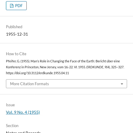
PDF
Published
1955-12-31
How to Cite
Pfeifer, G. (1955). Man’s Role in Changing the Face of the Earth: Bericht über eine
Konferenz in Princeton, New Jersey, vom 16.-22. VI. 1955.
ERDKUNDE
,
9
(4), 325–327.
https://doi.org/10.3112/erdkunde.1955.04.11
More Citation Formats
Issue
Vol. 9 No. 4 (1955)
Section
Notes and Records