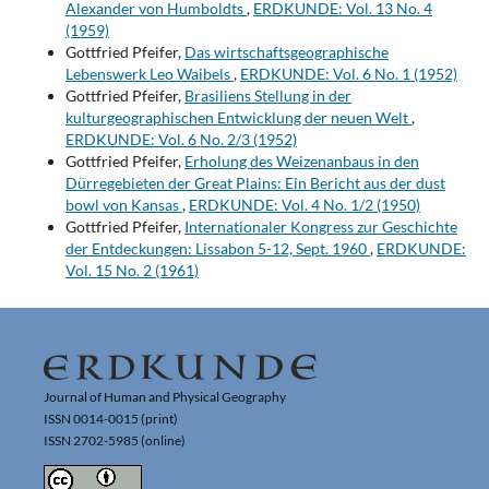
Alexander von Humboldts
,
ERDKUNDE: Vol. 13 No. 4
(1959)
Gottfried Pfeifer,
Das wirtschaftsgeographische
Lebenswerk Leo Waibels
,
ERDKUNDE: Vol. 6 No. 1 (1952)
Gottfried Pfeifer,
Brasiliens Stellung in der
kulturgeographischen Entwicklung der neuen Welt
,
ERDKUNDE: Vol. 6 No. 2/3 (1952)
Gottfried Pfeifer,
Erholung des Weizenanbaus in den
Dürregebieten der Great Plains: Ein Bericht aus der dust
bowl von Kansas
,
ERDKUNDE: Vol. 4 No. 1/2 (1950)
Gottfried Pfeifer,
Internationaler Kongress zur Geschichte
der Entdeckungen: Lissabon 5-12, Sept. 1960
,
ERDKUNDE:
Vol. 15 No. 2 (1961)
Journal of Human and Physical Geography
ISSN 0014-0015 (print)
ISSN 2702-5985 (online)