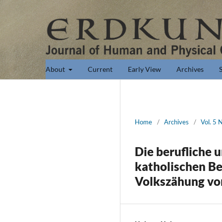
About
Current
Early View
Archives
Home
/
Archives
/
Vol. 5 
Die berufliche 
katholischen B
Volkszähung vo