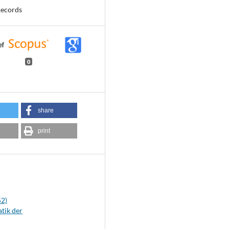
Records
0
share
print
52)
tik der