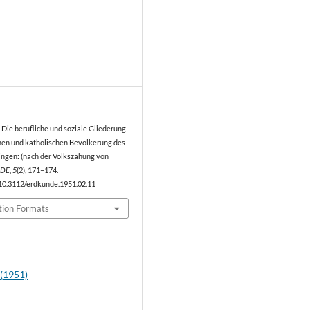
0
. Die berufliche und soziale Gliederung
hen und katholischen Bevölkerung des
gen: (nach der Volkszähung von
DE
,
5
(2), 171–174.
/10.3112/erdkunde.1951.02.11
tion Formats
 (1951)