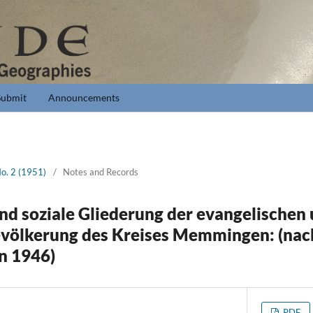
Submit
Announcements
No. 2 (1951)
/
Notes and Records
und soziale Gliederung der evangelischen
evölkerung des Kreises Memmingen: (nac
n 1946)
PDF