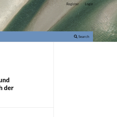
Register
Login
Search
 und
h der