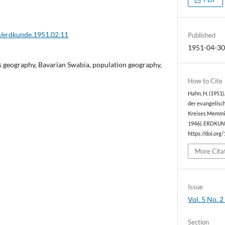
2/erdkunde.1951.02.11
Published
1951-04-3
us geography, Bavarian Swabia, population geography,
How to Cite
Hahn, H. (1951)
der evangelisc
Kreises Memmin
1946).
ERDKUN
https://doi.org
More Cita
Issue
Vol. 5 No. 2
Section