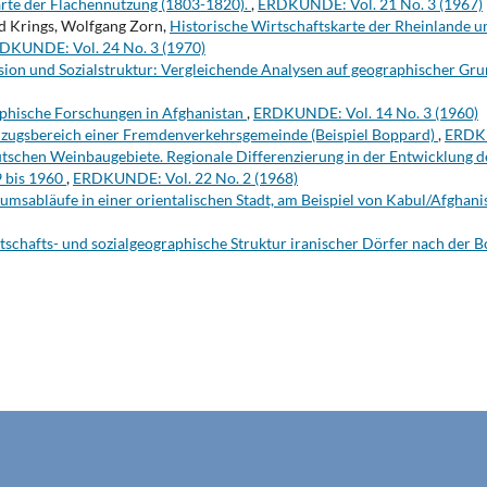
arte der Flächennutzung (1803-1820).
,
ERDKUNDE: Vol. 21 No. 3 (1967)
d Krings, Wolfgang Zorn,
Historische Wirtschaftskarte der Rheinlande 
DKUNDE: Vol. 24 No. 3 (1970)
ion und Sozialstruktur: Vergleichende Analysen auf geographischer Gr
phische Forschungen in Afghanistan
,
ERDKUNDE: Vol. 14 No. 3 (1960)
nzugsbereich einer Fremdenverkehrsgemeinde (Beispiel Boppard)
,
ERDKU
tschen Weinbaugebiete. Regionale Differenzierung in der Entwicklung d
9 bis 1960
,
ERDKUNDE: Vol. 22 No. 2 (1968)
msabläufe in einer orientalischen Stadt, am Beispiel von Kabul/Afghan
tschafts- und sozialgeographische Struktur iranischer Dörfer nach der