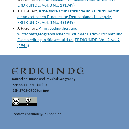
ERDKUNDE: Vol. 3 No. 1 (1949)
J. F. Gellert,
Arbeitskreis für Erdkunde im Kulturbund zur
demokratischen Erneuerung Deutschlands in Leipzig
,
ERDKUNDE: Vol. 3 No. 4 (1949)
J. F. Gellert,
Klimabedingtheit und
wirtschaftsgeographische Struktur der Farmwirtschaft und
Farmsiedlung in Südwestafrika
,
ERDKUNDE: Vol. 2 No. 2
(1948)
Journal of Human and Physical Geography
ISSN 0014-0015 (print)
ISSN 2702-5985 (online)
Contact: erdkunde@uni-bonn.de