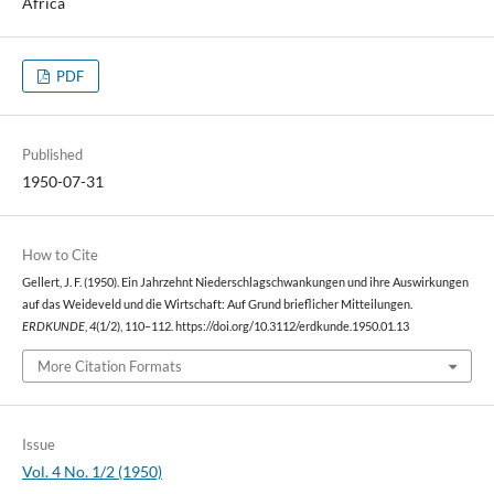
Africa
PDF
Published
1950-07-31
How to Cite
Gellert, J. F. (1950). Ein Jahrzehnt Niederschlagschwankungen und ihre Auswirkungen
auf das Weideveld und die Wirtschaft: Auf Grund brieflicher Mitteilungen.
ERDKUNDE
,
4
(1/2), 110–112. https://doi.org/10.3112/erdkunde.1950.01.13
More Citation Formats
Issue
Vol. 4 No. 1/2 (1950)