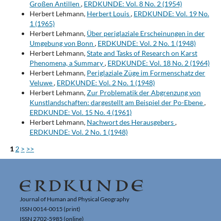
Großen Antillen
,
ERDKUNDE: Vol. 8 No. 2 (1954)
Herbert Lehmann,
Herbert Louis
,
ERDKUNDE: Vol. 19 No.
1 (1965)
Herbert Lehmann,
Über periglaziale Erscheinungen in der
Umgebung von Bonn
,
ERDKUNDE: Vol. 2 No. 1 (1948)
Herbert Lehmann,
State and Tasks of Research on Karst
Phenomena, a Summary
,
ERDKUNDE: Vol. 18 No. 2 (1964)
Herbert Lehmann,
Periglaziale Züge im Formenschatz der
Veluwe
,
ERDKUNDE: Vol. 2 No. 1 (1948)
Herbert Lehmann,
Zur Problematik der Abgrenzung von
Kunstlandschaften: dargestellt am Beispiel der Po-Ebene
,
ERDKUNDE: Vol. 15 No. 4 (1961)
Herbert Lehmann,
Nachwort des Herausgebers
,
ERDKUNDE: Vol. 2 No. 1 (1948)
1
2
>
>>
Journal of Human and Physical Geography
ISSN 0014-0015 (print)
ISSN 2702-5985 (online)