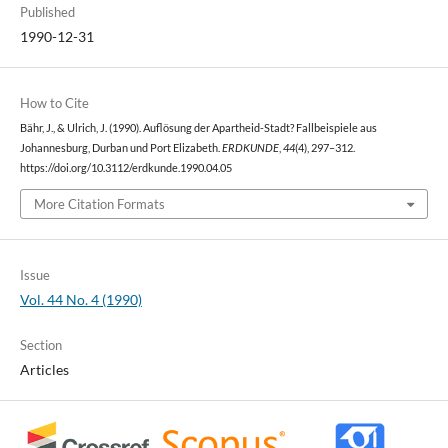
Published
1990-12-31
How to Cite
Bähr, J., & Ulrich, J. (1990). Auflösung der Apartheid-Stadt? Fallbeispiele aus
Johannesburg, Durban und Port Elizabeth.
ERDKUNDE
,
44
(4), 297–312.
https://doi.org/10.3112/erdkunde.1990.04.05
More Citation Formats
Issue
Vol. 44 No. 4 (1990)
Section
Articles