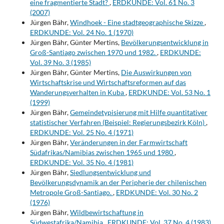
eine fragmentierte Stadt?
,
ERDKUNDE: Vol. 61 No. 3
(2007)
Jürgen Bähr,
Windhoek - Eine stadtgeographische Skizze
,
ERDKUNDE: Vol. 24 No. 1 (1970)
Jürgen Bähr, Günter Mertins,
Bevölkerungsentwicklung in
Groß-Santiago zwischen 1970 und 1982.
,
ERDKUNDE:
Vol. 39 No. 3 (1985)
Jürgen Bähr, Günter Mertins,
Die Auswirkungen von
Wirtschaftskrise und Wirtschaftsreformen auf das
Wanderungsverhalten in Kuba
,
ERDKUNDE: Vol. 53 No. 1
(1999)
Jürgen Bähr,
Gemeindetypisierung mit Hilfe quantitativer
statistischer Verfahren (Beispiel: Regierungsbezirk Köln)
,
ERDKUNDE: Vol. 25 No. 4 (1971)
Jürgen Bähr,
Veränderungen in der Farmwirtschaft
Südafrikas/Namibias zwischen 1965 und 1980
,
ERDKUNDE: Vol. 35 No. 4 (1981)
Jürgen Bähr,
Siedlungsentwicklung und
Bevölkerungsdynamik an der Peripherie der chilenischen
Metropole Groß-Santiago.
,
ERDKUNDE: Vol. 30 No. 2
(1976)
Jürgen Bähr,
Wildbewirtschaftung in
Südwestafrika/Namibia
,
ERDKUNDE: Vol. 37 No. 4 (1983)