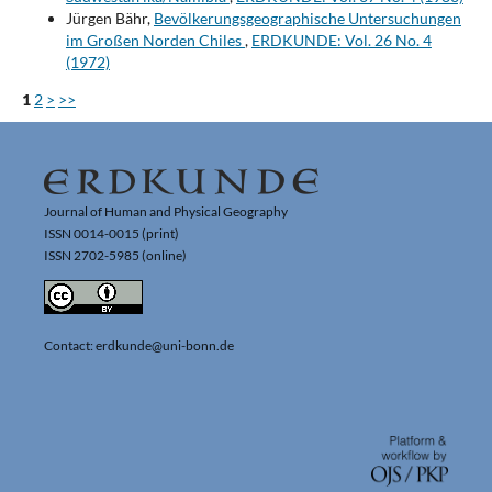
Jürgen Bähr,
Bevölkerungsgeographische Untersuchungen
im Großen Norden Chiles
,
ERDKUNDE: Vol. 26 No. 4
(1972)
1
2
>
>>
Journal of Human and Physical Geography
ISSN 0014-0015 (print)
ISSN 2702-5985 (online)
Contact: erdkunde@uni-bonn.de