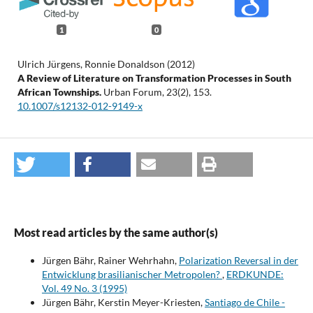
1
0
Ulrich Jürgens, Ronnie Donaldson (2012)
A Review of Literature on Transformation Processes in South
African Townships.
Urban Forum,
23
(2),
153.
10.1007/s12132-012-9149-x
Most read articles by the same author(s)
Jürgen Bähr, Rainer Wehrhahn,
Polarization Reversal in der
Entwicklung brasilianischer Metropolen?
,
ERDKUNDE:
Vol. 49 No. 3 (1995)
Jürgen Bähr, Kerstin Meyer-Kriesten,
Santiago de Chile -