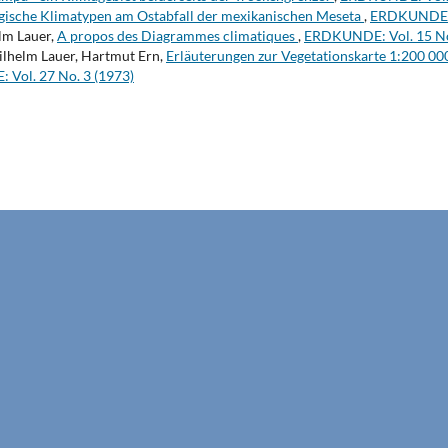
gische Klimatypen am Ostabfall der mexikanischen Meseta
,
ERDKUNDE: V
lm Lauer,
A propos des Diagrammes climatiques
,
ERDKUNDE: Vol. 15 No
ilhelm Lauer, Hartmut Ern,
Erläuterungen zur Vegetationskarte 1:200 000
Vol. 27 No. 3 (1973)