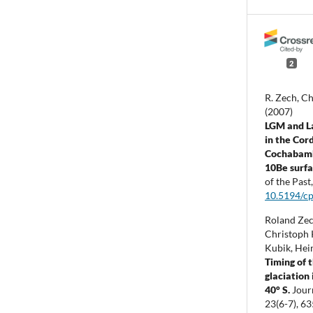
2
R. Zech, Ch
(2007)
LGM and La
in the Cor
Cochabamb
10Be surfa
of the Past
10.5194/c
Roland Zec
Christoph K
Kubik, Hein
Timing of 
glaciation
40° S.
Jour
23
(6-7),
63