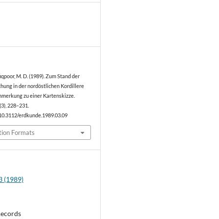
0
fiqpoor, M. D. (1989). Zum Stand der
hung in der nordöstlichen Kordillere
Anmerkung zu einer Kartenskizze.
(3), 228–231.
/10.3112/erdkunde.1989.03.09
tion Formats
3 (1989)
Records