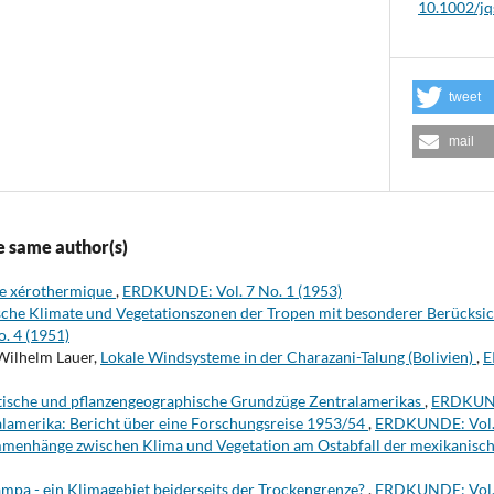
10.1002/jq
tweet
mail
e same author(s)
ce xérothermique
,
ERDKUNDE: Vol. 7 No. 1 (1953)
che Klimate und Vegetationszonen der Tropen mit besonderer Berücksic
. 4 (1951)
Wilhelm Lauer,
Lokale Windsysteme in der Charazani-Talung (Bolivien)
,
E
tische und pflanzengeographische Grundzüge Zentralamerikas
,
ERDKUNDE
lamerika: Bericht über eine Forschungsreise 1953/54
,
ERDKUNDE: Vol. 
menhänge zwischen Klima und Vegetation am Ostabfall der mexikanisc
mpa - ein Klimagebiet beiderseits der Trockengrenze?
,
ERDKUNDE: Vol. 