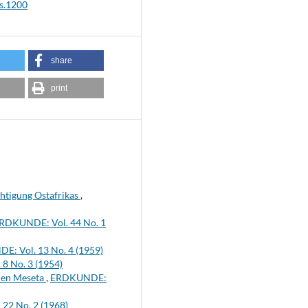
s.1200
share
print
htigung Ostafrikas
,
RDKUNDE: Vol. 44 No. 1
: Vol. 13 No. 4 (1959)
8 No. 3 (1954)
hen Meseta
,
ERDKUNDE:
22 No. 2 (1968)