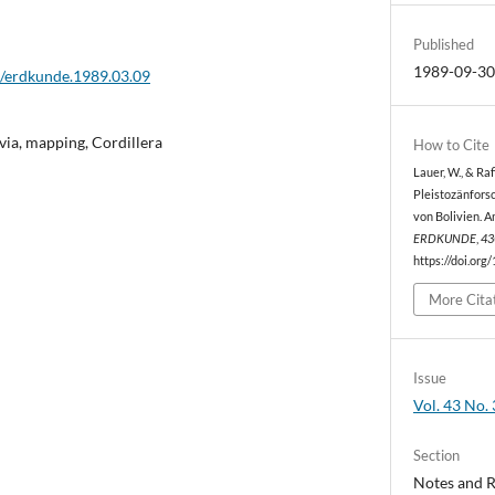
Published
1989-09-3
2/erdkunde.1989.03.09
ivia, mapping, Cordillera
How to Cite
Lauer, W., & Ra
Pleistozänforsc
von Bolivien. 
ERDKUNDE
,
43
https://doi.org
More Cita
Issue
Vol. 43 No. 
Section
Notes and 