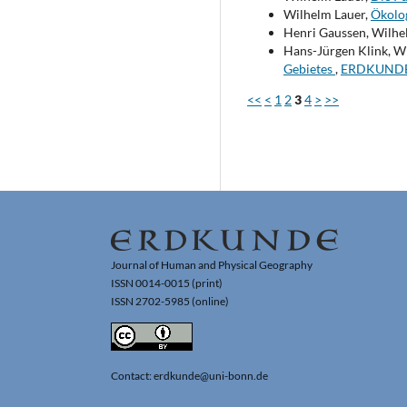
Wilhelm Lauer,
Ökolo
Henri Gaussen, Wilhe
Hans-Jürgen Klink, W
Gebietes
,
ERDKUNDE: 
<<
<
1
2
3
4
>
>>
Journal of Human and Physical Geography
ISSN 0014-0015 (print)
ISSN 2702-5985 (online)
Contact: erdkunde@uni-bonn.de