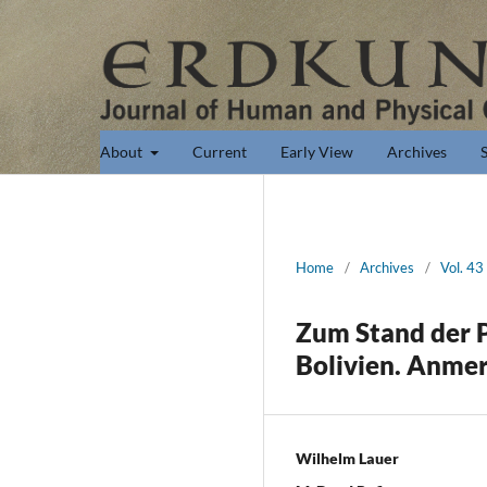
About
Current
Early View
Archives
Home
/
Archives
/
Vol. 43
Zum Stand der P
Bolivien. Anmer
Wilhelm Lauer