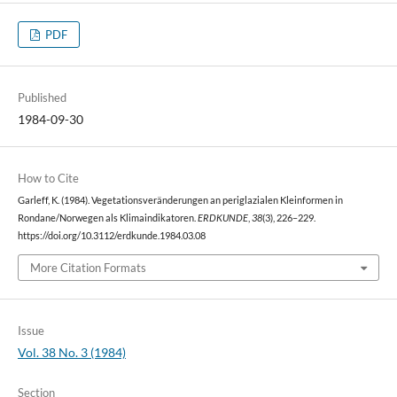
PDF
Published
1984-09-30
How to Cite
Garleff, K. (1984). Vegetationsveränderungen an periglazialen Kleinformen in
Rondane/Norwegen als Klimaindikatoren.
ERDKUNDE
,
38
(3), 226–229.
https://doi.org/10.3112/erdkunde.1984.03.08
More Citation Formats
Issue
Vol. 38 No. 3 (1984)
Section