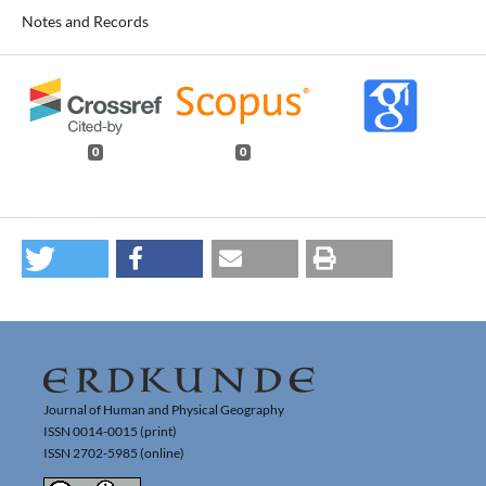
Notes and Records
0
0
Journal of Human and Physical Geography
ISSN 0014-0015 (print)
ISSN 2702-5985 (online)