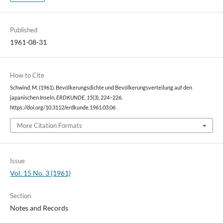
Published
1961-08-31
How to Cite
Schwind, M. (1961). Bevölkerungsdichte und Bevölkerungsverteilung auf den
japanischen Inseln.
ERDKUNDE
,
15
(3), 224–226.
https://doi.org/10.3112/erdkunde.1961.03.06
More Citation Formats
Issue
Vol. 15 No. 3 (1961)
Section
Notes and Records