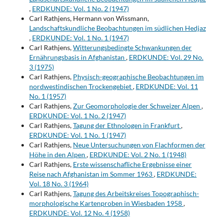
,
ERDKUNDE: Vol. 1 No. 2 (1947)
Carl Rathjens, Hermann von Wissmann,
Landschaftskundliche Beobachtungen im südlichen Hedjaz
,
ERDKUNDE: Vol. 1 No. 1 (1947)
Carl Rathjens,
Witterungsbedingte Schwankungen der
Ernährungsbasis in Afghanistan
,
ERDKUNDE: Vol. 29 No.
3 (1975)
Carl Rathjens,
Physisch-geographische Beobachtungen im
nordwestindischen Trockengebiet
,
ERDKUNDE: Vol. 11
No. 1 (1957)
Carl Rathjens,
Zur Geomorphologie der Schweizer Alpen
,
ERDKUNDE: Vol. 1 No. 2 (1947)
Carl Rathjens,
Tagung der Ethnologen in Frankfurt
,
ERDKUNDE: Vol. 1 No. 1 (1947)
Carl Rathjens,
Neue Untersuchungen von Flachformen der
Höhe in den Alpen
,
ERDKUNDE: Vol. 2 No. 1 (1948)
Carl Rathjens,
Erste wissenschafliche Ergebnisse einer
Reise nach Afghanistan im Sommer 1963
,
ERDKUNDE:
Vol. 18 No. 3 (1964)
Carl Rathjens,
Tagung des Arbeitskreises Topographisch-
morphologische Kartenproben in Wiesbaden 1958
,
ERDKUNDE: Vol. 12 No. 4 (1958)