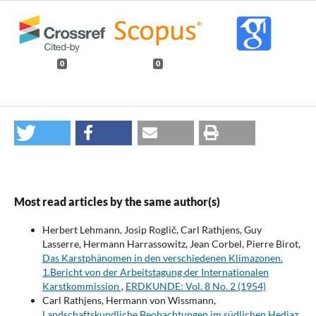
0
0
Most read articles by the same author(s)
Herbert Lehmann, Josip Roglič, Carl Rathjens, Guy
Lasserre, Hermann Harrassowitz, Jean Corbel, Pierre Birot,
Das Karstphänomen in den verschiedenen Klimazonen.
1.Bericht von der Arbeitstagung der Internationalen
Karstkommission
,
ERDKUNDE: Vol. 8 No. 2 (1954)
Carl Rathjens, Hermann von Wissmann,
Landschaftskundliche Beobachtungen im südlichen Hedjaz