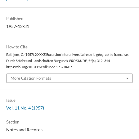
Published
1957-12-31
How to Cite
Rathjens, C. (1957). XXXXE Excursion interuniversitaire de la géographie française:
Durch Städte und Landschaften Burgunds.
ERDKUNDE
,
11
(4), 312–314.
https://doi.org/10.3112/erdkunde.1957.04.07
More Citation Formats
Issue
Vol. 11 No. 4 (1957)
Section
Notes and Records