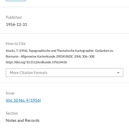
Published
1956-12-31
How to Cite
Stocks, T. (1956). Topographische und Thematische Kartographie: Gedanken zu
Bormann - Allgemeine Kartenkunde.
ERDKUNDE
,
10
(4), 306–308.
https://doi.org/10.3112/erdkunde.1956.04.06
More Citation Formats
Issue
Vol. 10 No. 4 (1956)
Section
Notes and Records