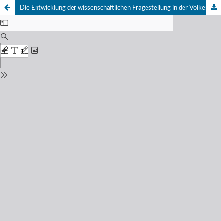
Die Entwicklung der wissenschaftlichen Fragestellung in der Völkerkunde seit Friedrich Ratzel und Adolf Bastian