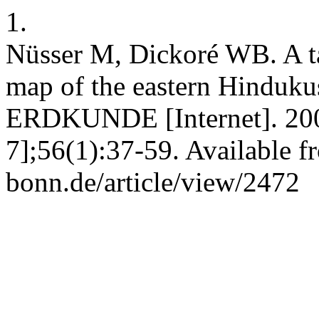
1.
Nüsser M, Dickoré WB. A tan
map of the eastern Hindukus
ERDKUNDE [Internet]. 2002
7];56(1):37-59. Available 
bonn.de/article/view/2472