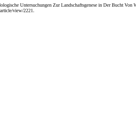
dologische Untersuchungen Zur Landschaftsgenese in Der Bucht Von W
rticle/view/2221.