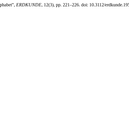
lphabet”,
ERDKUNDE
, 12(3), pp. 221–226. doi: 10.3112/erdkunde.19