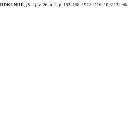
ERDKUNDE
,
[S. l.]
, v. 26, n. 2, p. 153–158, 1972. DOI: 10.3112/er