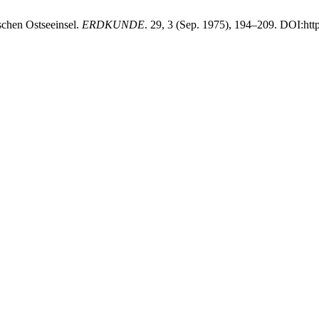
schen Ostseeinsel.
ERDKUNDE
. 29, 3 (Sep. 1975), 194–209. DOI:htt