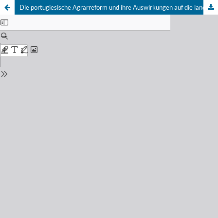
Die portugiesische Agrarreform und ihre Auswirkungen auf die landwirtschaftlichen Besitz- und Betriebsverhältnisse.