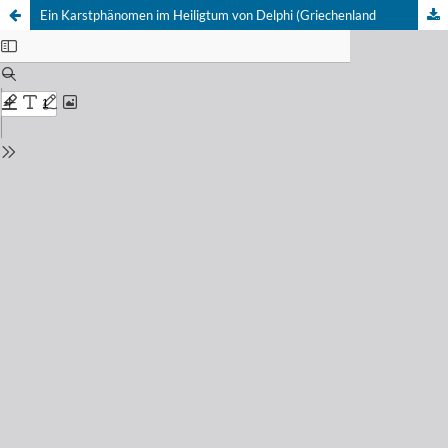
Ein Karstphänomen im Heiligtum von Delphi (Griechenland