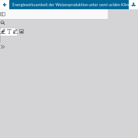
Energiewirksamkeit der Weizenproduktion unter semi-ariden Klimabedingungen