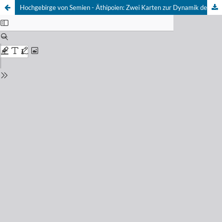
Hochgebirge von Semien - Äthipoien: Zwei Karten zur Dynamik der Höhenstufung von der letzten Kaltzeit bis zur Gegenwart