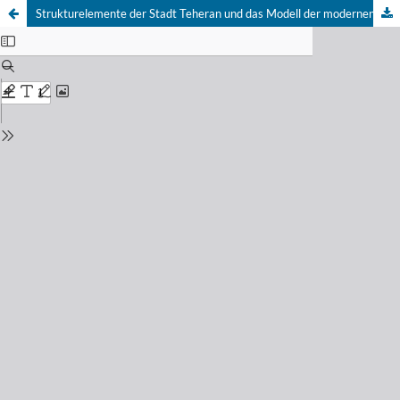
Strukturelemente der Stadt Teheran und das Modell der modernen orientalischen Stadt