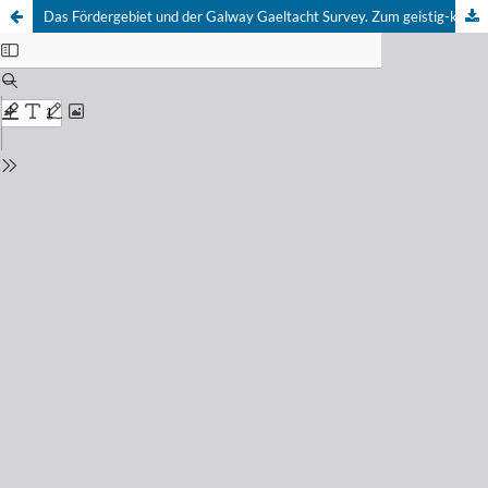
Das Fördergebiet und der Galway Gaeltacht Survey. Zum geistig-kultruellen Problem einer Entwicklungshilfe