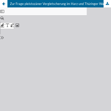
Zur Frage pleistozäner Vergletscherung im Harz und Thüringer Wald