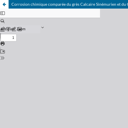
Corrosion chimique comparée du grès Calcaire Sinémurien et du C