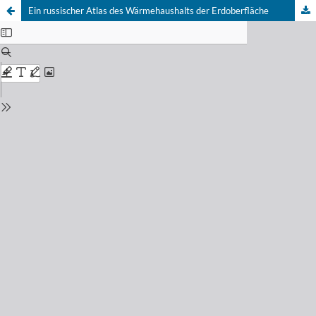
Ein russischer Atlas des Wärmehaushalts der Erdoberfläche