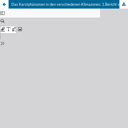
Das Karstphänomen in den verschiedenen Klimazonen. 1.Bericht von der Arbeitstagung der Internationalen Karstkommission